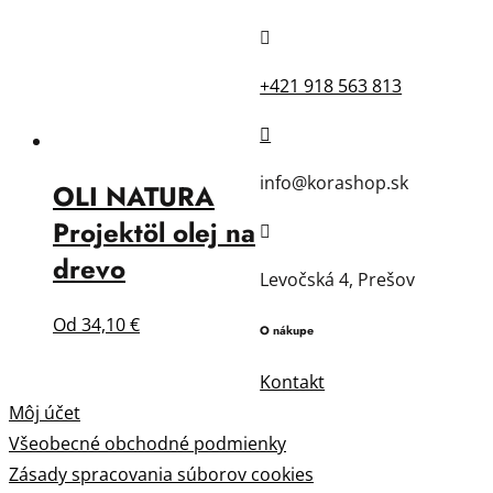

+421 918 563 813

info@korashop.sk
OLI NATURA
Projektöl olej na

drevo
Levočská 4, Prešov
Od
34,10
€
O nákupe
Kontakt
Môj účet
Všeobecné obchodné podmienky
Zásady spracovania súborov cookies