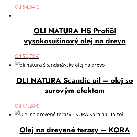
Od
54,34
€
OLI NATURA HS Profiöl
vysokosušinový olej na drevo
Od
50,78
€
OLI NATURA Scandic oil – olej so
surovým efektom
Od
61,28
€
Olej na drevené terasy – KORA