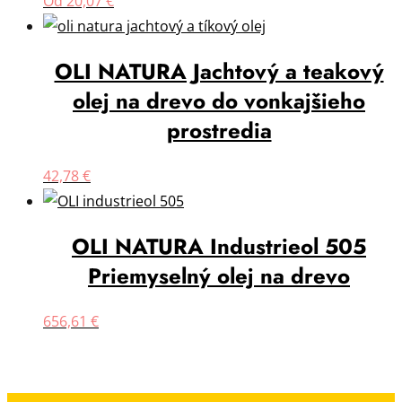
Od
20,07
€
OLI NATURA Jachtový a teakový
olej na drevo do vonkajšieho
prostredia
42,78
€
OLI NATURA Industrieol 505
Priemyselný olej na drevo
656,61
€