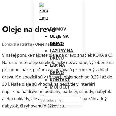
Oleje na drevo
DOMOV
OLEJE NA
DREVO
Domovská stránka
/ Oleje na drevo
LAZÚRY NA
V našej ponuke nájdete oleje na drevo značiek KORA a Oli
DREVO
Natura. Tieto oleje sú ekologicky nezávadné, vyrobené na
LAK NA
prírodnej báze, pričom zachovávajú prirodzený vzhľad
DREVO
dreva. K dispozícii sú v rôznych objemoch od 0,25 l až do
KONTAKT
30 l. Naše oleje sú vhodné na použitie v interiéri
MÔJ ÚČET
napríklad na
drevené podlahy, parkety, schody, nábytok
alebo obklady, ale aj
v exteriéri napríklad na záhradný
nábytok, či ryhovanú dlážkovicu.