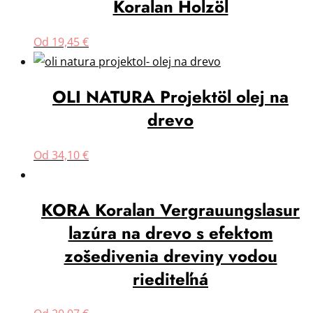
Koralan Holzöl
Od
19,45
€
OLI NATURA Projektöl olej na
drevo
Od
34,10
€
KORA Koralan Vergrauungslasur
lazúra na drevo s efektom
zošedivenia dreviny vodou
riediteľná