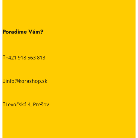
Poradíme Vám?
+421 918 563 813

info@korashop.sk

Levočská 4, Prešov
