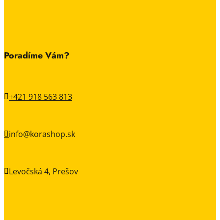
Poradíme Vám?
+421 918 563 813

info@korashop.sk

Levočská 4, Prešov
