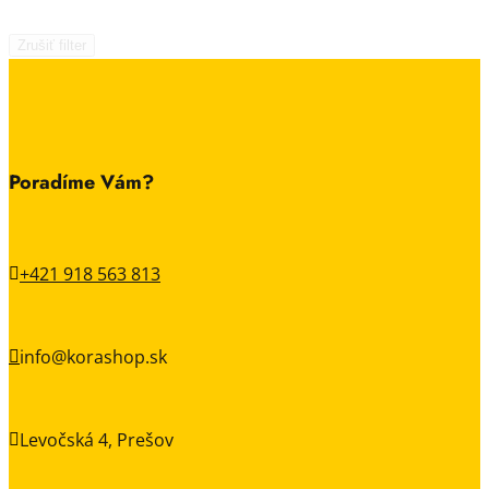
Zrušiť filter
Poradíme Vám?
+421 918 563 813

info@korashop.sk

Levočská 4, Prešov
