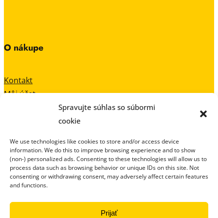
O nákupe
Kontakt
Môj účet
Spravujte súhlas so súbormi
Všeobecné obchodné podmienky
cookie
Zásady spracovania súborov cookies
We use technologies like cookies to store and/or access device
information. We do this to improve browsing experience and to show
made by HiTT
(non-) personalized ads. Consenting to these technologies will allow us to
process data such as browsing behavior or unique IDs on this site. Not
consenting or withdrawing consent, may adversely affect certain features
0
and functions.
Prijať
0