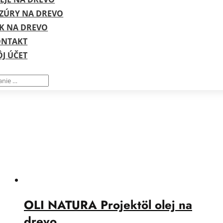
ZÚRY NA DREVO
K NA DREVO
ONTAKT
J ÚČET
OLI NATURA Projektöl olej na
drevo