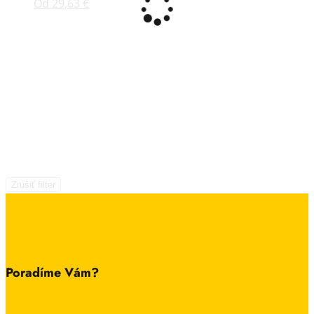
Od
29,63
€
Zrušiť filter
Poradíme Vám?