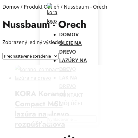
Domov
/ Produkt Odtieň / Nussbaum - Orech
Nussbaum - Orech
DOMOV
Zobrazený jediný výsledok
OLEJE NA
DREVO
LAZÚRY NA
DREVO
LAK NA
DREVO
KORA Koranol
KONTAKT
Compact MSL
MÔJ ÚČET
lazúra na drevo
rozpúšťadlová