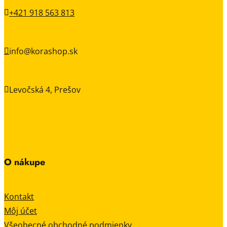
+421 918 563 813

info@korashop.sk

Levočská 4, Prešov

O nákupe
Kontakt
Môj účet
Všeobecné obchodné podmienky