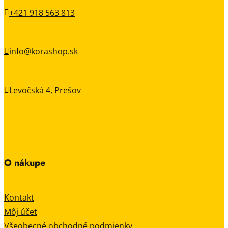
+421 918 563 813

info@korashop.sk

Levočská 4, Prešov

O nákupe
Kontakt
Môj účet
Všeobecné obchodné podmienky