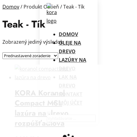
Domov
/ Produkt Odtieň / Teak - Tík
Teak - Tík
DOMOV
Zobrazený jediný výsledok
OLEJE NA
DREVO
LAZÚRY NA
DREVO
LAK NA
DREVO
KORA Koranol
KONTAKT
Compact MSL
MÔJ ÚČET
lazúra na drevo
rozpúšťadlová