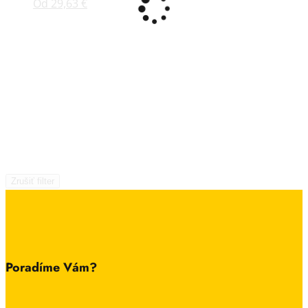
Od
29,63
€
Zrušiť filter
Poradíme Vám?