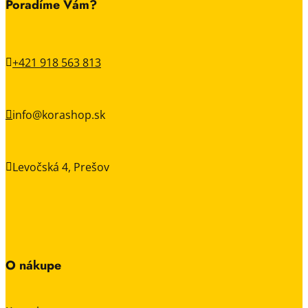
Poradíme Vám?
+421 918 563 813

info@korashop.sk

Levočská 4, Prešov

O nákupe