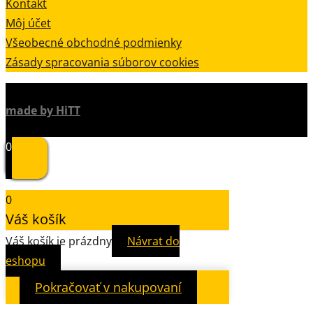
Kontakt
Môj účet
Všeobecné obchodné podmienky
Zásady spracovania súborov cookies
made by HiTT
0
0
Váš košík
Váš košík je prázdny
Návrat do
eshopu
Pokračovať v nakupovaní