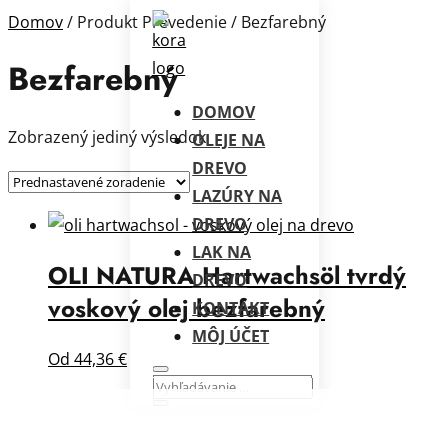
Domov
/ Produkt Prevedenie / Bezfarebný
Bezfarebný
DOMOV
Zobrazený jediný výsledok
OLEJE NA
DREVO
LAZÚRY NA
DREVO
LAK NA
OLI NATURA Hartwachsöl tvrdý
DREVO
voskový olej bezfarebný
KONTAKT
MÔJ ÚČET
Od
44,36
€