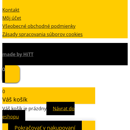
Kontakt
Môj účet
Všeobecné obchodné podmienky
Zásady spracovania súborov cookies
made by HiTT
0
0
Váš košík
Váš košík je prázdny
Návrat do
eshopu
Pokračovať v nakupovaní