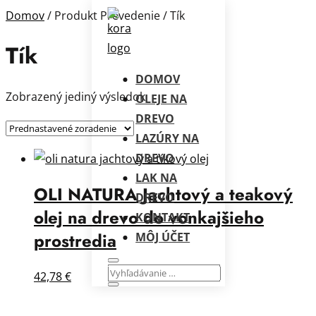
Domov
/ Produkt Prevedenie / Tík
Tík
DOMOV
Zobrazený jediný výsledok
OLEJE NA
DREVO
LAZÚRY NA
DREVO
LAK NA
OLI NATURA Jachtový a teakový
DREVO
olej na drevo do vonkajšieho
KONTAKT
prostredia
MÔJ ÚČET
42,78
€