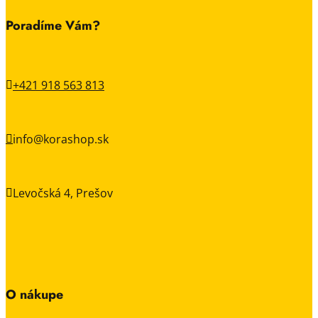
Poradíme Vám?
+421 918 563 813

info@korashop.sk

Levočská 4, Prešov

O nákupe