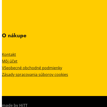
O nákupe
Kontakt
Môj účet
Všeobecné obchodné podmienky
Zásady spracovania súborov cookies
made by HiTT