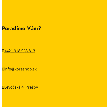
Poradíme Vám?
+421 918 563 813

info@korashop.sk

Levočská 4, Prešov
