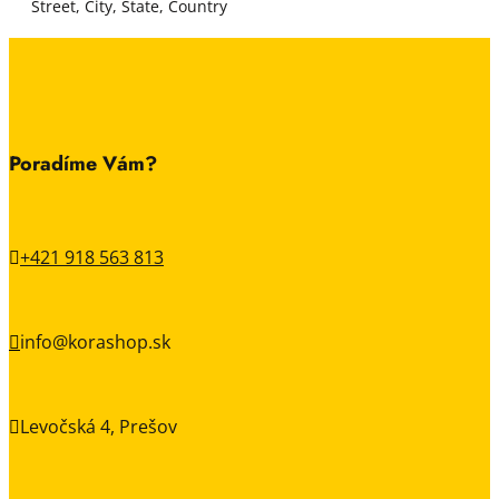
Street, City, State, Country
Poradíme Vám?
+421 918 563 813

info@korashop.sk

Levočská 4, Prešov
