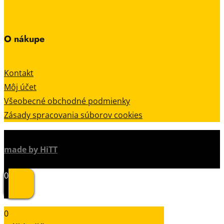
O nákupe
Kontakt
Môj účet
Všeobecné obchodné podmienky
Zásady spracovania súborov cookies
made by HiTT
0
0