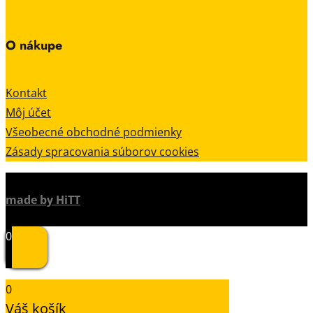
O nákupe
Kontakt
Môj účet
Všeobecné obchodné podmienky
Zásady spracovania súborov cookies
made by HiTT
0
0
Váš košík