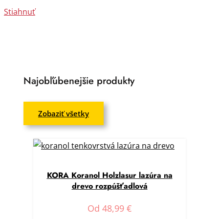
Stiahnuť
Najobľúbenejšie produkty
Zobaziť všetky
KORA Koranol Holzlasur lazúra na
drevo rozpúšťadlová
Od
48,99
€