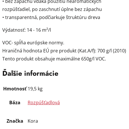
• bez zápachu vďaka použitiu nearomatických
rozpúšťadiel, po zaschnutí úplne bez zápachu
• transparentná, podčiarkuje štruktúru dreva
Výdatnosť: 14 - 16 m²/l
VOC- spĺňa európske normy.
Hraničná hodnota EÚ pre produkt (Kat.A/f): 700 g/l (2010)
Tento produkt obsahuje maximálne 650g/l VOC.
Ďalšie informácie
Hmotnosť
19,5 kg
Báza
Rozpúšťadlová
Značka
Kora