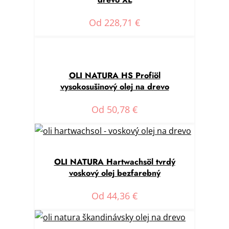
Od
228,71
€
OLI NATURA HS Profiöl
vysokosušinový olej na drevo
Od
50,78
€
OLI NATURA Hartwachsöl tvrdý
voskový olej bezfarebný
Od
44,36
€