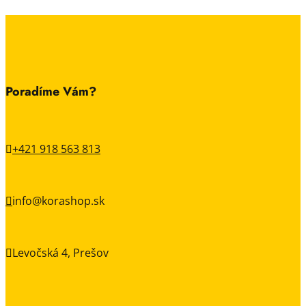
Poradíme Vám?
+421 918 563 813

info@korashop.sk

Levočská 4, Prešov
