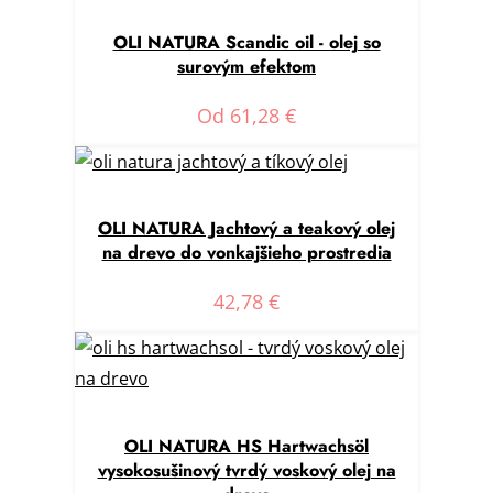
OLI NATURA Scandic oil - olej so
surovým efektom
Od
61,28
€
OLI NATURA Jachtový a teakový olej
na drevo do vonkajšieho prostredia
42,78
€
OLI NATURA HS Hartwachsöl
vysokosušinový tvrdý voskový olej na