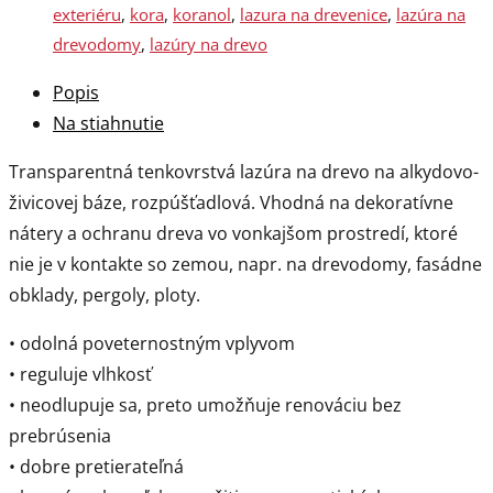
exteriéru
,
kora
,
koranol
,
lazura na drevenice
,
lazúra na
drevodomy
,
lazúry na drevo
Popis
Na stiahnutie
Transparentná tenkovrstvá lazúra na drevo na alkydovo-
živicovej báze, rozpúšťadlová. Vhodná na dekoratívne
nátery a ochranu dreva vo vonkajšom prostredí, ktoré
nie je v kontakte so zemou, napr. na drevodomy, fasádne
obklady, pergoly, ploty.
• odolná poveternostným vplyvom
• reguluje vlhkosť
• neodlupuje sa, preto umožňuje renováciu bez
prebrúsenia
• dobre pretierateľná