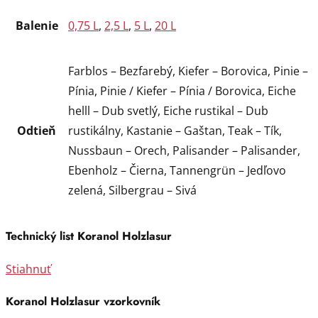
Balenie
0,75 L
,
2,5 L
,
5 L
,
20 L
Farblos – Bezfarebý, Kiefer – Borovica, Pinie –
Pínia, Pinie / Kiefer – Pínia / Borovica, Eiche
helll – Dub svetlý, Eiche rustikal – Dub
Odtieň
rustikálny, Kastanie – Gaštan, Teak – Tík,
Nussbaun – Orech, Palisander – Palisander,
Ebenholz – Čierna, Tannengrün – Jedľovo
zelená, Silbergrau – Sivá
Technický list Koranol Holzlasur
Stiahnuť
Koranol Holzlasur vzorkovník