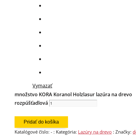
Vymazať
množstvo KORA Koranol Holzlasur lazúra na drevo
rozpúšťadlová
Pridať do košíka
Katalógové číslo:
-
Kategória:
Lazúry na drevo
Značky:
d